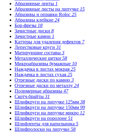
Абразивные ленты
1
Абразивные листы на липучке
15
Абразивы и оправки Roloc
25
Абразивы клейкие
24
Бор-фрезы
18
Зачистные диски
8
Зачистные камни
1
Каттеры для удаления дефектов
7
Лепестковые круги
31
Матирующие составы
3
Металлические щетки
58
Микроабразивы бумажные
10
Наждачка в листах мокрая
25
Наждачка в листах сухая
25
Отрезные диски по камню
3
Отрезные диски по металлу
24
Полимерные абразивы
47
Скотч-брайты
31
Шлифкруги на липучке 125мм
38
Шлифкруги на липучке 150мм
99
Шлифкруги на липучке микро
12
Шлифкруги на поролоне
51
Шлифленты для напильника
5
Шлифполоски на липучке
58