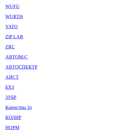
WUFU
WURTH
YATO
ZIP LAB
ZRC
АВТОМ-С
АВТОСПЕКТР
АИСТ
БХЗ
ЗУБР
Канистры 3л
КОЛИР
НОРМ