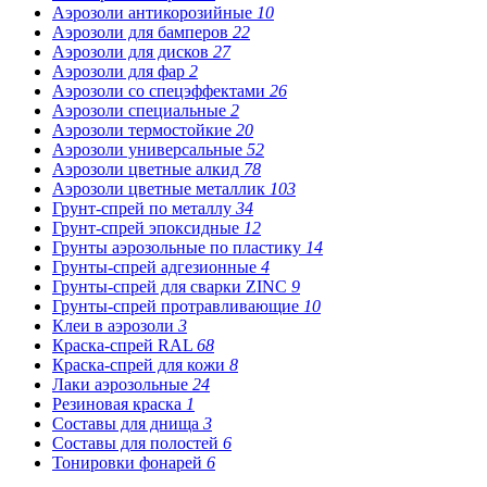
Аэрозоли антикорозийные
10
Аэрозоли для бамперов
22
Аэрозоли для дисков
27
Аэрозоли для фар
2
Аэрозоли со спецэффектами
26
Аэрозоли специальные
2
Аэрозоли термостойкие
20
Аэрозоли универсальные
52
Аэрозоли цветные алкид
78
Аэрозоли цветные металлик
103
Грунт-спрей по металлу
34
Грунт-спрей эпоксидные
12
Грунты аэрозольные по пластику
14
Грунты-спрей адгезионные
4
Грунты-спрей для сварки ZINC
9
Грунты-спрей протравливающие
10
Клеи в аэрозоли
3
Краска-спрей RAL
68
Краска-спрей для кожи
8
Лаки аэрозольные
24
Резиновая краска
1
Составы для днища
3
Составы для полостей
6
Тонировки фонарей
6