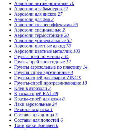
Аэрозоли антикорозийные
10
Аэрозоли для бамперов
22
Аэрозоли для дисков
27
Аэрозоли для фар
2
Аэрозоли со спецэффектами
26
Аэрозоли специальные
2
Аэрозоли термостойкие
20
Аэрозоли универсальные
52
Аэрозоли цветные алкид
78
Аэрозоли цветные металлик
103
Грунт-спрей по металлу
34
Грунт-спрей эпоксидные
12
Грунты аэрозольные по пластику
14
Грунты-спрей адгезионные
4
Грунты-спрей для сварки ZINC
9
Грунты-спрей протравливающие
10
Клеи в аэрозоли
3
Краска-спрей RAL
68
Краска-спрей для кожи
8
Лаки аэрозольные
24
Резиновая краска
1
Составы для днища
3
Составы для полостей
6
Тонировки фонарей
6