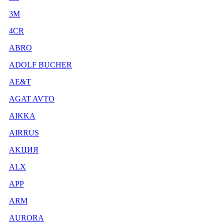
3М
4CR
ABRO
ADOLF BUCHER
AE&T
AGAT AVTO
AIKKA
AIRRUS
AKЦИЯ
ALX
APP
ARM
AURORA