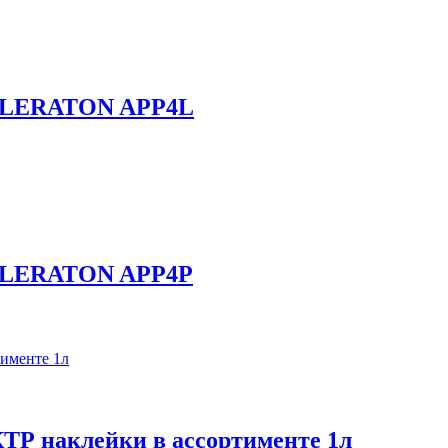
х LERATON APP4L
х LERATON APP4P
ТР наклейки в ассортименте 1л