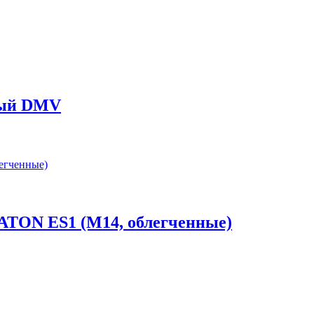
вый DMV
ATON ES1 (М14, облегченные)