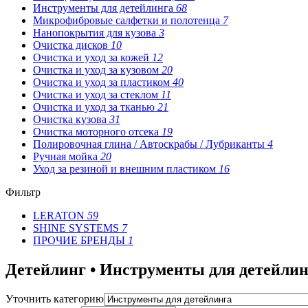
Инструменты для детейлинга
68
Микрофибровые салфетки и полотенца
7
Нанопокрытия для кузова
3
Очистка дисков
10
Очистка и уход за кожей
12
Очистка и уход за кузовом
20
Очистка и уход за пластиком
40
Очистка и уход за стеклом
11
Очистка и уход за тканью
21
Очистка кузова
31
Очистка моторного отсека
19
Полировочная глина / Автоскрабы / Лубриканты
4
Ручная мойка
20
Уход за резиной и внешним пластиком
16
Фильтр
LERATON
59
SHINE SYSTEMS
7
ПРОЧИЕ БРЕНДЫ
1
Детейлинг • Инструменты для детейлин
Уточнить категорию