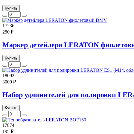
Купить
17236
250 ₽
Маркер детейлера LERATON фиолето
Купить
18092
3000 ₽
Набор удлинителей для полировки LER
Купить
17874
195 ₽