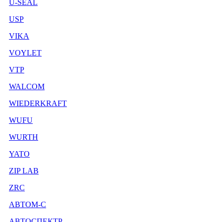
U-SEAL
USP
VIKA
VOYLET
VTP
WALCOM
WIEDERKRAFT
WUFU
WURTH
YATO
ZIP LAB
ZRC
АВТОМ-С
АВТОСПЕКТР