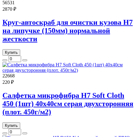
56531
2870 ₽
Круг-автоскраб для очистки кузова H7
на липучке (150мм) нормальной
жесткости
Купить
22668
220 ₽
Салфетка микрофибра H7 Soft Cloth
450 (1шт) 40x40см серая двухсторонняя
(плот. 450г/м2)
Купить