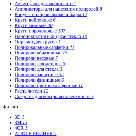
Аксессуары для мойки авто
1
Аппликаторы для нанесения полиролей
8
Конусы полировальные и шары
12
Круги войлочные
6
Круги меховые
40
Круги поролоновые
107
Нанопокрытия и жидкое стекло
10
Оправки для кругов
1
Полировальные салфетки
41
Полироли абразивные
75
Полироли весовые
7
Полироли для металла
5
Полироли для стекла
3
Полироли защитные
35
Полироли финишные
6
Полироли цветообогащенные
11
Распылители
12
Средства для контроля поверхности
3
Фильтр
3D
1
3М
15
4CR
1
ADOLF BUCHER
5