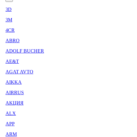
3D
3М
4CR
ABRO
ADOLF BUCHER
AE&T
AGAT AVTO
AIKKA
AIRRUS
AKЦИЯ
ALX
APP
ARM