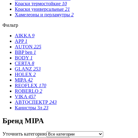
Краски термостойкие
10
Краски универсальные
21
Хамелеоны и перламутры
2
Фильтр
AIKKA
9
APP
1
AUTON
225
BBP ben
1
BODY
1
CERTA
8
GLANZ
253
HOLEX
2
MIPA
42
REOFLEX
170
ROBERLO
2
VIKA
457
АВТОСПЕКТР
243
Канистры 3л
23
Бренд MIPA
Уточнить категорию