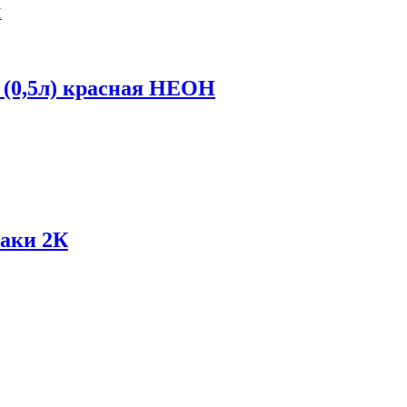
 (0,5л) красная НЕОН
Хаки 2К