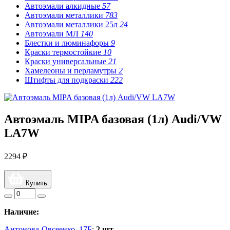
Автоэмали алкидные
57
Автоэмали металлики
783
Автоэмали металлики 25л
24
Автоэмали МЛ
140
Блестки и люминафоры
9
Краски термостойкие
10
Краски универсальные
21
Хамелеоны и перламутры
2
Штифты для подкраски
222
Автоэмаль MIPA базовая (1л) Audi/VW
LA7W
2294 ₽
Купить
Наличие:
Антонова-Овсеенко, 17Б
:
2 шт.