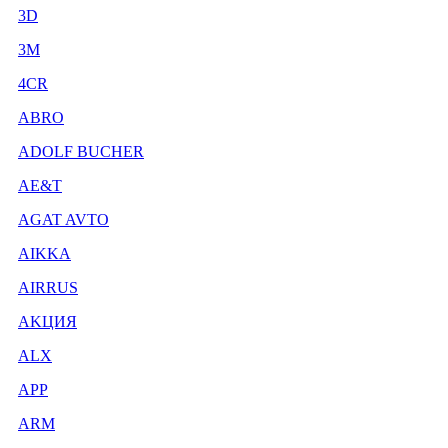
3D
3М
4CR
ABRO
ADOLF BUCHER
AE&T
AGAT AVTO
AIKKA
AIRRUS
AKЦИЯ
ALX
APP
ARM