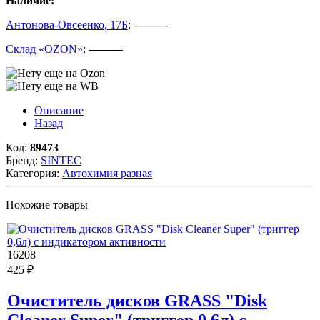
Наличие:
Антонова-Овсеенко, 17Б
:
———
Склад «OZON»
:
———
Описание
Назад
Код:
89473
Бренд:
SINTEC
Категория:
Автохимия разная
Похожие товары
16208
425 ₽
Очиститель дисков GRASS "Disk
Cleaner Super" (триггер 0,6л) с