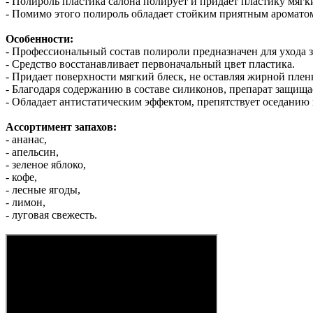
- Полироль пластика салона полирует и придает пластику мягк
- Помимо этого полироль обладает стойким приятным ароматом
Особенности:
- Профессиональный состав полироли предназначен для ухода
- Средство восстанавливает первоначальный цвет пластика.
- Придает поверхности мягкий блеск, не оставляя жирной плен
- Благодаря содержанию в составе силиконов, препарат защища
- Обладает антистатическим эффектом, препятствует оседанию
Ассортимент запахов:
- ананас,
- апельсин,
- зеленое яблоко,
- кофе,
- лесные ягоды,
- лимон,
- луговая свежесть.