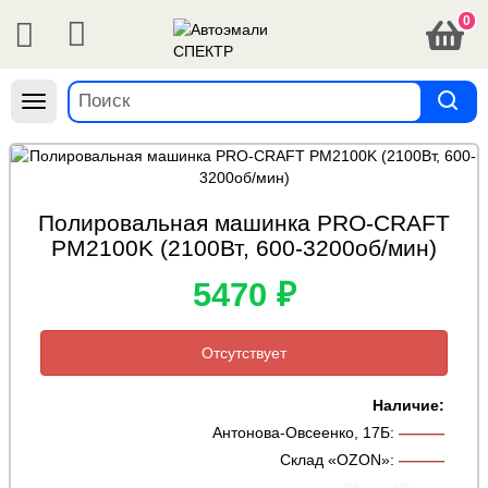
0
Навигация
Полировальная машинка PRO-CRAFT
PM2100K (2100Вт, 600-3200об/мин)
5470 ₽
Отсутствует
Наличие:
Антонова-Овсеенко, 17Б
:
———
Склад «OZON»
:
———