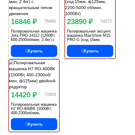
16846 ₽
23890 ₽
75885
74072
Полировальная машинка
Полировальная эксцент.
Jeta PRO J4112 (1200Вт,
машинка MaxShine M15
600-2500об/мин, 2.4кг) с
PRO G (ход 15мм,
вращательным типом
ф125мм, 2200-5000 об/
движения
мин, 1000Вт)
Купить
Купить
14420 ₽
73903
Полировальная машинка
H7 RO-400BK (1000Вт,
400-2300об/мин,
ф125мм) двойной
редуктор
Купить