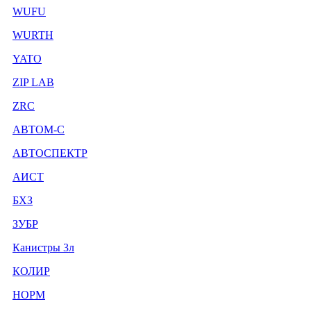
WUFU
WURTH
YATO
ZIP LAB
ZRC
АВТОМ-С
АВТОСПЕКТР
АИСТ
БХЗ
ЗУБР
Канистры 3л
КОЛИР
НОРМ