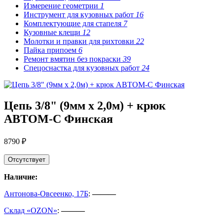
Измерение геометрии
1
Инструмент для кузовных работ
16
Комплектующие для стапеля
7
Кузовные клещи
12
Молотки и правки для рихтовки
22
Пайка припоем
6
Ремонт вмятин без покраски
39
Спецоснастка для кузовных работ
24
Цепь 3/8" (9мм х 2,0м) + крюк
АВТОМ-С Финская
8790 ₽
Отсутствует
Наличие:
Антонова-Овсеенко, 17Б
:
———
Склад «OZON»
:
———