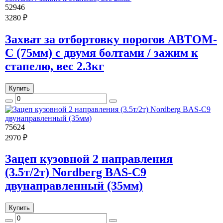
52946
3280 ₽
Захват за отбортовку порогов АВТОМ-
С (75мм) с двумя болтами / зажим к
стапелю, вес 2.3кг
Купить
75624
2970 ₽
Зацеп кузовной 2 направления
(3.5т/2т) Nordberg BAS-C9
двунаправленный (35мм)
Купить