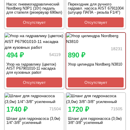
Насос пневмогидравлический
Переходник для ручного
Nordberg N3P1 (10т) педаль
гидравл. насоса AIST 67911004
для стапеля (резервуар 690мл)
(штуцер ПАПА - резьба F1/4")
NEW
Отсутствует
Отсутствует
18231
494 ₽
890 ₽
54119
Упор на гидравлику (цветок)
Упор цилиндра Nordberg N3810
AIST P67901010-11 насадка
для кузовных работ
Отсутствует
Отсутствует
1740 ₽
1720 ₽
71504
71505
Шланг для гидронасоса (3,0м)
Шланг для гидронасоса (3,0м)
1/4"-3/8" усиленный
3/8"-3/8" усиленный