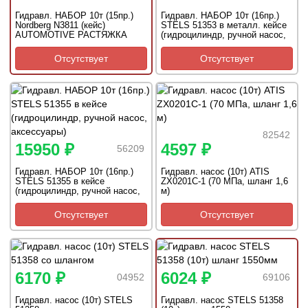
Гидравл. НАБОР 10т (15пр.)
Гидравл. НАБОР 10т (16пр.)
Nordberg N3811 (кейс)
STELS 51353 в металл. кейсе
AUTOMOTIVE РАСТЯЖКА
(гидроцилиндр, ручной насос,
аксессуары)
Отсутствует
Отсутствует
82542
15950 ₽
4597 ₽
56209
Гидравл. НАБОР 10т (16пр.)
Гидравл. насос (10т) ATIS
STELS 51355 в кейсе
ZX0201C-1 (70 МПа, шланг 1,6
(гидроцилиндр, ручной насос,
м)
аксессуары)
Отсутствует
Отсутствует
6170 ₽
6024 ₽
04952
69106
Гидравл. насос (10т) STELS
Гидравл. насос STELS 51358