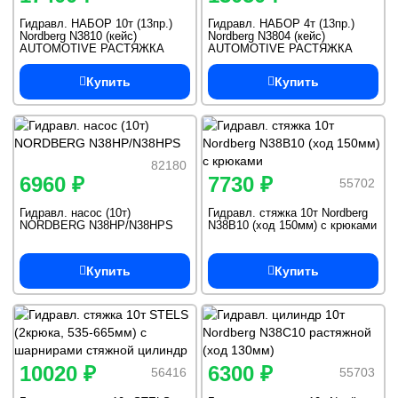
Гидравл. НАБОР 10т (13пр.)
Гидравл. НАБОР 4т (13пр.)
Nordberg N3810 (кейс)
Nordberg N3804 (кейс)
AUTOMOTIVE РАСТЯЖКА
AUTOMOTIVE РАСТЯЖКА
Купить
Купить
82180
6960 ₽
7730 ₽
55702
Гидравл. насос (10т)
Гидравл. стяжка 10т Nordberg
NORDBERG N38HP/N38HPS
N38B10 (ход 150мм) с крюками
Купить
Купить
10020 ₽
6300 ₽
56416
55703