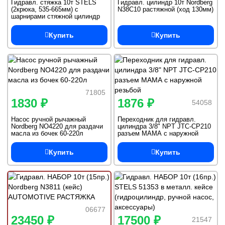
Гидравл. стяжка 10т STELS
Гидравл. цилиндр 10т Nordberg
(2крюка, 535-665мм) с
N38C10 растяжной (ход 130мм)
шарнирами стяжной цилиндр
Купить
Купить
71805
1830 ₽
1876 ₽
54058
Насос ручной рычажный
Переходник для гидравл.
Nordberg NO4220 для раздачи
цилиндра 3/8" NPT JTC-CP210
масла из бочек 60-220л
разъем МАМА с наружной
резьбой
Купить
Купить
06677
23450 ₽
17500 ₽
21547