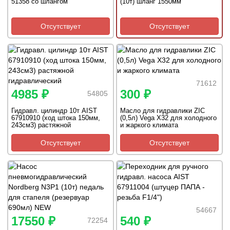
51358 со шлангом
(10т) шланг 1550мм
Отсутствует
Отсутствует
71612
4985 ₽
300 ₽
54805
Гидравл. цилиндр 10т AIST
Масло для гидравлики ZIC
67910910 (ход штока 150мм,
(0,5л) Vega X32 для холодного
243см3) растяжной
и жаркого климата
гидравлический
Отсутствует
Отсутствует
54667
17550 ₽
540 ₽
72254