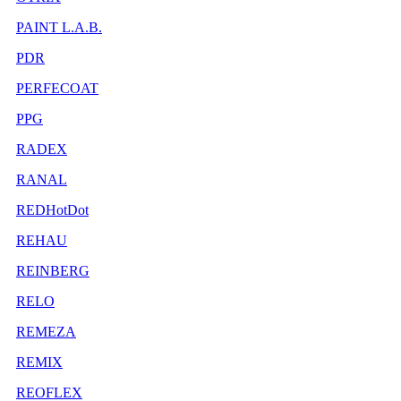
PAINT L.A.B.
PDR
PERFECOAT
PPG
RADEX
RANAL
REDHotDot
REHAU
REINBERG
RELO
REMEZA
REMIX
REOFLEX