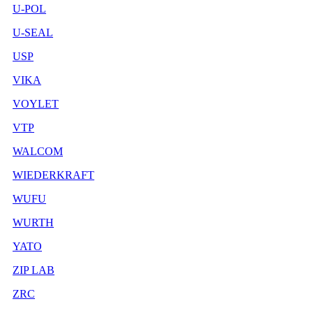
U-POL
U-SEAL
USP
VIKA
VOYLET
VTP
WALCOM
WIEDERKRAFT
WUFU
WURTH
YATO
ZIP LAB
ZRC