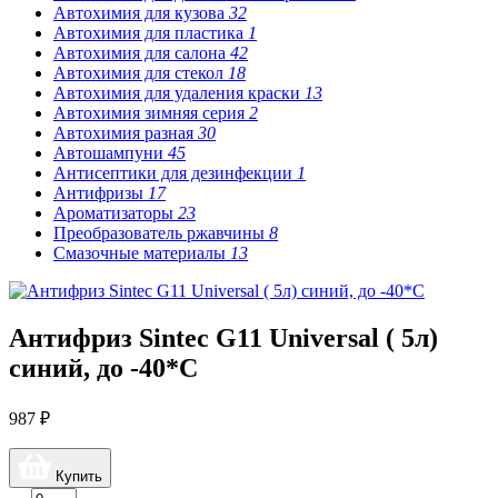
Автохимия для кузова
32
Автохимия для пластика
1
Автохимия для салона
42
Автохимия для стекол
18
Автохимия для удаления краски
13
Автохимия зимняя серия
2
Автохимия разная
30
Автошампуни
45
Антисептики для дезинфекции
1
Антифризы
17
Ароматизаторы
23
Преобразователь ржавчины
8
Смазочные материалы
13
Антифриз Sintec G11 Universal ( 5л)
синий, до -40*С
987 ₽
Купить