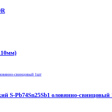
DR
110мм)
ский S-Pb74Sn25Sb1 оловянно-свинцовый