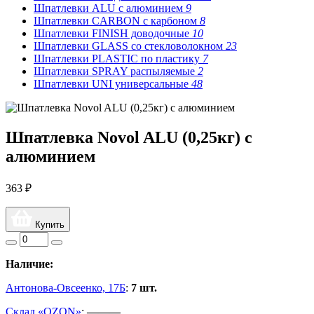
Шпатлевки ALU с алюминием
9
Шпатлевки CARBON с карбоном
8
Шпатлевки FINISH доводочные
10
Шпатлевки GLASS со стекловолокном
23
Шпатлевки PLASTIC по пластику
7
Шпатлевки SPRAY распыляемые
2
Шпатлевки UNI универсальные
48
Шпатлевка Novol ALU (0,25кг) с
алюминием
363 ₽
Купить
Наличие:
Антонова-Овсеенко, 17Б
:
7 шт.
Склад «OZON»
:
———