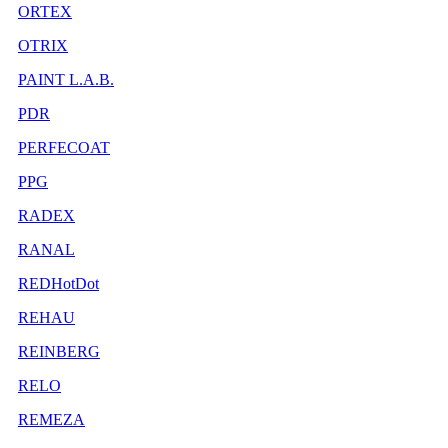
ORTEX
OTRIX
PAINT L.A.B.
PDR
PERFECOAT
PPG
RADEX
RANAL
REDHotDot
REHAU
REINBERG
RELO
REMEZA