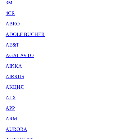
3М
4CR
ABRO
ADOLF BUCHER
AE&T
AGAT AVTO
AIKKA
AIRRUS
AKЦИЯ
ALX
APP
ARM
AURORA