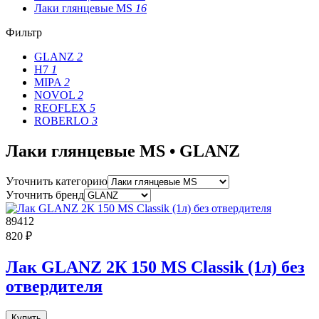
Лаки глянцевые MS
16
Фильтр
GLANZ
2
H7
1
MIPA
2
NOVOL
2
REOFLEX
5
ROBERLO
3
Лаки глянцевые MS • GLANZ
Уточнить категорию
Уточнить бренд
89412
820 ₽
Лак GLANZ 2К 150 MS Classik (1л) без
отвердителя
Купить