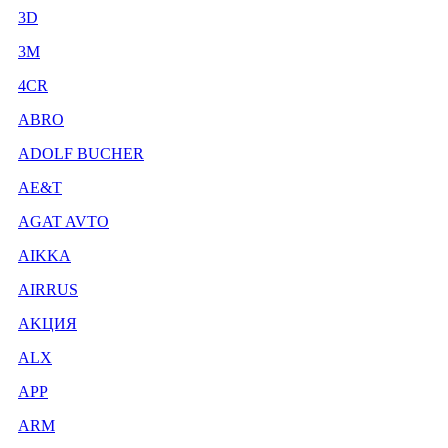
3D
3М
4CR
ABRO
ADOLF BUCHER
AE&T
AGAT AVTO
AIKKA
AIRRUS
AKЦИЯ
ALX
APP
ARM