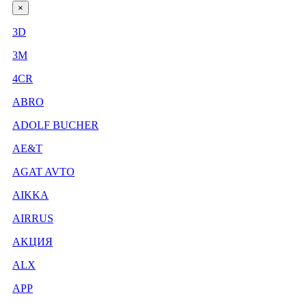
×
3D
3М
4CR
ABRO
ADOLF BUCHER
AE&T
AGAT AVTO
AIKKA
AIRRUS
AKЦИЯ
ALX
APP