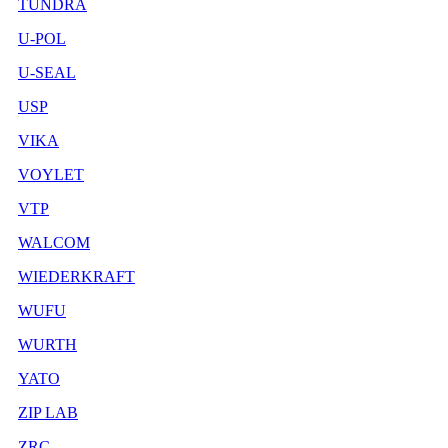
TUNDRA
U-POL
U-SEAL
USP
VIKA
VOYLET
VTP
WALCOM
WIEDERKRAFT
WUFU
WURTH
YATO
ZIP LAB
ZRC