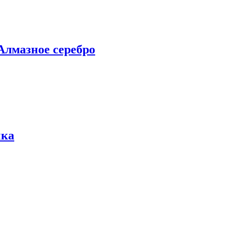
Алмазное серебро
чка