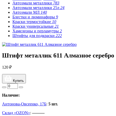
Автоэмали металлики
783
Автоэмали металлики 25л
24
Автоэмали МЛ
140
Блестки и люминафоры
9
Краски термостойкие
10
Краски универсальные
21
Хамелеоны и перламутры
2
Штифты для подкраски
222
Штифт металлик 611 Алмазное серебро
120 ₽
Купить
Наличие:
Антонова-Овсеенко, 17Б
:
5 шт.
Склад «OZON»
:
———