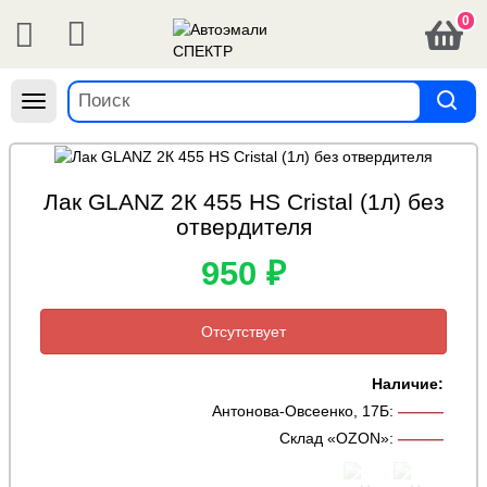
0
Навигация
Лак GLANZ 2К 455 HS Cristal (1л) без
отвердителя
950 ₽
Отсутствует
Наличие:
Антонова-Овсеенко, 17Б
:
———
Склад «OZON»
:
———