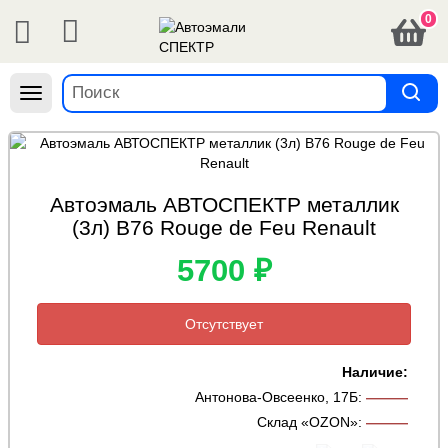
0
Навигация
Автоэмаль АВТОСПЕКТР металлик
(3л) B76 Rouge de Feu Renault
5700 ₽
Отсутствует
Наличие:
Антонова-Овсеенко, 17Б
:
———
Склад «OZON»
:
———