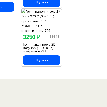
Купить
ть
3250 ₽
53643
Грунт-наполнитель 2К
Body 970 (1,0л+0,5л)
прозрачный 2+1
КОМПЛЕКТ с
отвердителем 729
Купить
Один из крупнейших
поставщиков
автоэмалей в России