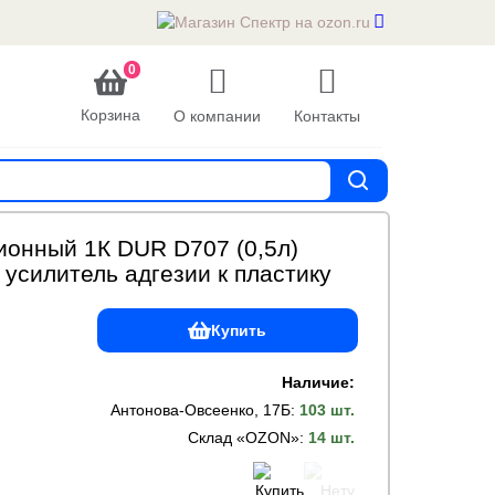
0
Корзина
О компании
Контакты
ионный 1К DUR D707 (0,5л)
усилитель адгезии к пластику
Купить
Наличие:
Антонова-Овсеенко, 17Б
:
103 шт.
Склад «OZON»
:
14 шт.