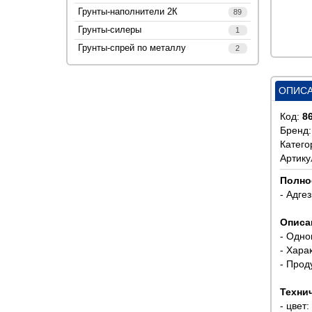
Грунты-наполнители 2К
89
Грунты-силеры
1
Грунты-спрей по металлу
2
ОПИС
Код:
8
Бренд
Катего
Артику
Полно
- Адге
Описа
- Одно
- Хара
- Прод
Техни
- цвет