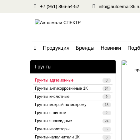
+7 (951) 866-54-52
info@autoemali36.r
Продукция
Бренды
Новинки
Подб
Грунты
Грунты адгезионные
8
Грунты антикоррозийные 1К
34
Грунты кислотные
9
Грунты мокрый-по-мокрому
13
Грунты с цинком
2
Грунты эпоксидные
24
Грунты-изоляторы
6
Грунты-наполнители 1К
6