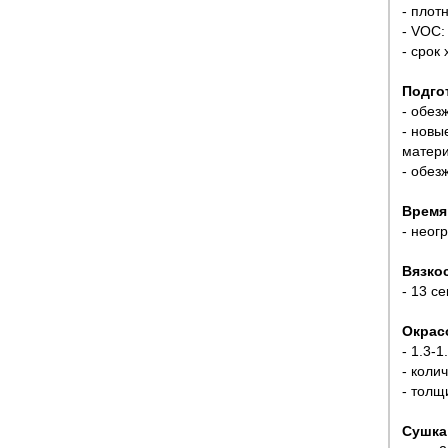
- плотн
- VOC: 
- срок
Подго
- обез
- новы
матер
- обез
Время
- неог
Вязко
- 13 с
Окрас
- 1.3-
- коли
- толщ
Сушка