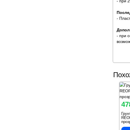
- при 
После
- Плас
Допол
- при 
возмож
Похо
47
Грун
REOF
проз