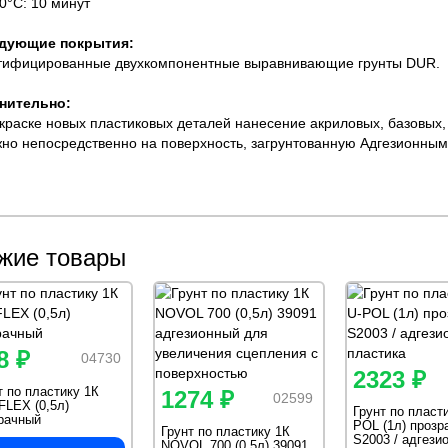
20°С: 10 минут
дующие покрытия:
тифицированные двухкомпонентные выравнивающие грунты DUR.
нительно:
окраске новых пластиковых деталей нанесение акриловых, базовых
но непосредственно на поверхность, загрунтованную Адгезионным
жие товары
8 ₽
04730
2323 ₽
т по пластику 1К
1274 ₽
02599
LEX (0,5л)
Грунт по пласти
рачный
POL (1л) прозр
Грунт по пластику 1К
S2003 / адгези
NOVOL 700 (0,5л) 39091