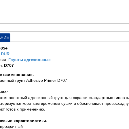
АНИЕ
6854
:
DUR
рия:
Грунты адгезионные
л:
D707
е наименование:
зионный грунт Adhesive Primer D707
ние:
компонентный адгезионный грунт для окраски стандартных типов п
ктеризуется коротким временем сушки и обеспечивает превосходн
укт готов к применению.
ческие характеристики:
: прозрачный