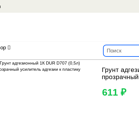
u
ор
Грунт адгез
прозрачный 
611 ₽