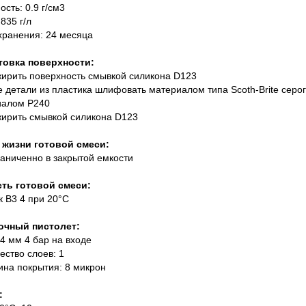
ость: 0.9 г/см3
835 г/л
 хранения: 24 месяца
товка поверхности:
жирить поверхность смывкой силикона D123
е детали из пластика шлифовать материалом типа Scoth-Brite серо
иалом P240
жирить смывкой силикона D123
 жизни готовой смеси:
раниченно в закрытой емкости
сть готовой смеси:
ек B3 4 при 20°С
очный пистолет:
1.4 мм 4 бар на входе
чество слоев: 1
ина покрытия: 8 микрон
: