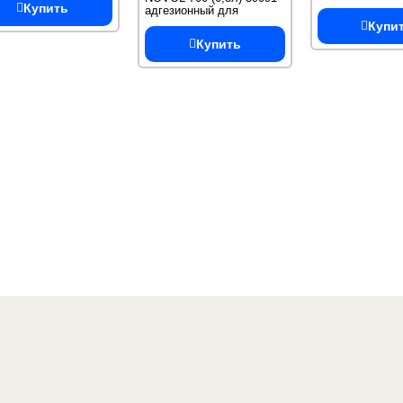
пластика
Купить
адгезионный для
увеличения сцепления с
Купи
поверхностью
Купить