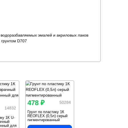
, водоразбавляемых эмалей и акриловых лаков
 грунтом D707
478 ₽
50284
14832
Грунт по пластику 1К
REOFLEX (0,5л) серый
ку 1К U-
пигментированный
ачный
онный для