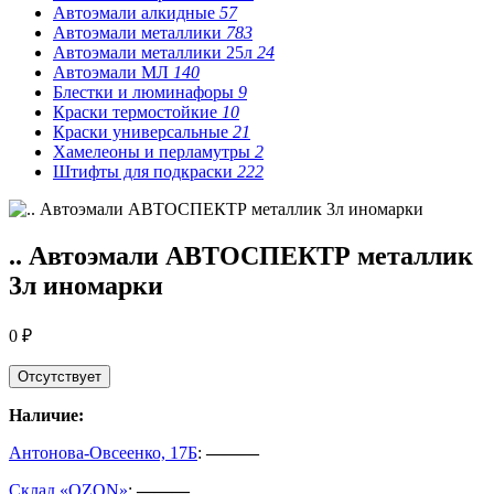
Автоэмали алкидные
57
Автоэмали металлики
783
Автоэмали металлики 25л
24
Автоэмали МЛ
140
Блестки и люминафоры
9
Краски термостойкие
10
Краски универсальные
21
Хамелеоны и перламутры
2
Штифты для подкраски
222
.. Автоэмали АВТОСПЕКТР металлик
3л иномарки
0 ₽
Отсутствует
Наличие:
Антонова-Овсеенко, 17Б
:
———
Склад «OZON»
:
———