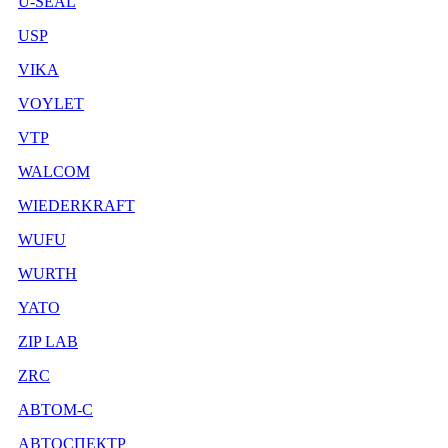
U-SEAL
USP
VIKA
VOYLET
VTP
WALCOM
WIEDERKRAFT
WUFU
WURTH
YATO
ZIP LAB
ZRC
АВТОМ-С
АВТОСПЕКТР