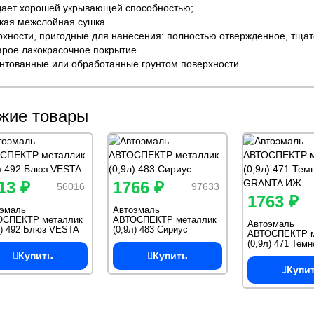
дает хорошей укрывающей способностью;
ткая межслойная сушка.
рхности, пригодные для нанесения: полностью отвержденное, тща
арое лакокрасочное покрытие.
унтованные или обработанные грунтом поверхности.
жие товары
13 ₽
1766 ₽
56016
97633
1763 ₽
эмаль
Автоэмаль
ОСПЕКТР металлик
АВТОСПЕКТР металлик
Автоэмаль
л) 492 Блюз VESTA
(0,9л) 483 Сириус
АВТОСПЕКТР м
(0,9л) 471 Темн
GRANTA ИЖ
Купить
Купить
Купи