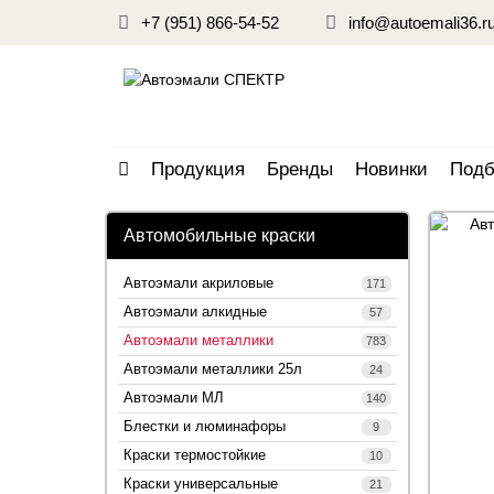
+7 (951) 866-54-52
info@autoemali36.r
Продукция
Бренды
Новинки
Подб
Автомобильные краски
Автоэмали акриловые
171
Автоэмали алкидные
57
Автоэмали металлики
783
Автоэмали металлики 25л
24
Автоэмали МЛ
140
Блестки и люминафоры
9
Краски термостойкие
10
Краски универсальные
21