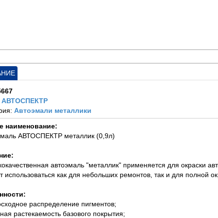
АНИЕ
5667
:
АВТОСПЕКТР
рия:
Автоэмали металлики
е наименование:
эмаль АВТОСПЕКТР металлик (0,9л)
ние:
кокачественная автоэмаль "металлик" применяется для окраски ав
т использоваться как для небольших ремонтов, так и для полной ок
нности:
осходное распределение пигментов;
чная растекаемость базового покрытия;