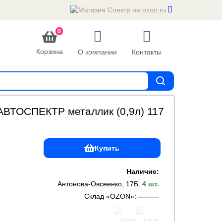
0
Корзина
О компании
Контакты
АВТОСПЕКТР металлик (0,9л) 117
Купить
Наличие:
Антонова-Овсеенко, 17Б
:
4 шт.
Склад «OZON»
:
———