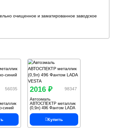
тельно очищенное и заматированное заводское
2016 ₽
56035
98347
Автоэмаль
еталлик
АВТОСПЕКТР металлик
о-синий
(0,9л) 496 Фантом LADA
VESTA
ть
Купить