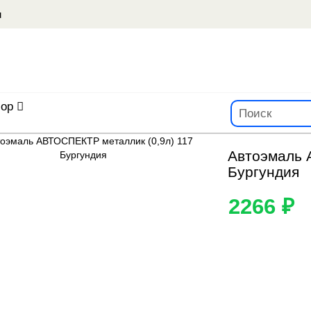
u
ор
Автоэмаль 
Бургундия
2266 ₽