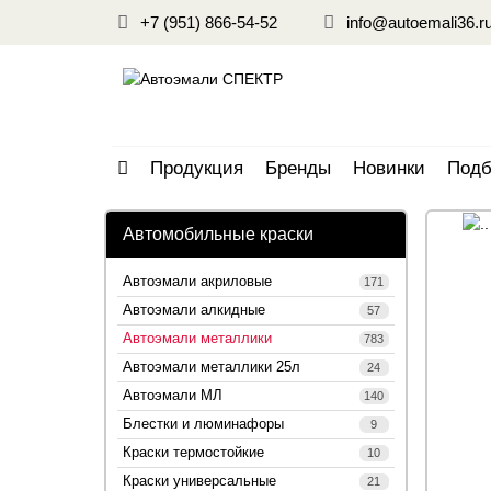
+7 (951) 866-54-52
info@autoemali36.r
Продукция
Бренды
Новинки
Подб
Автомобильные краски
Автоэмали акриловые
171
Автоэмали алкидные
57
Автоэмали металлики
783
Автоэмали металлики 25л
24
Автоэмали МЛ
140
Блестки и люминафоры
9
Краски термостойкие
10
Краски универсальные
21