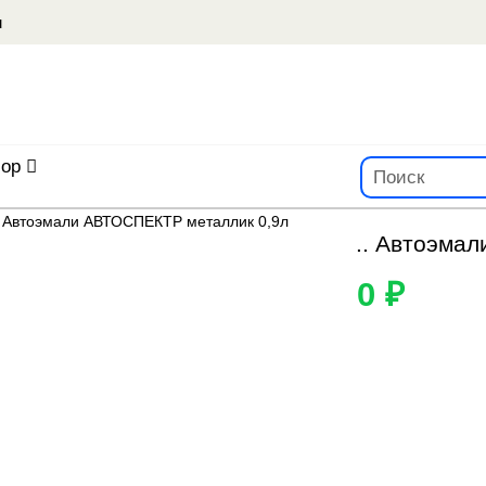
u
ор
.. Автоэма
0 ₽