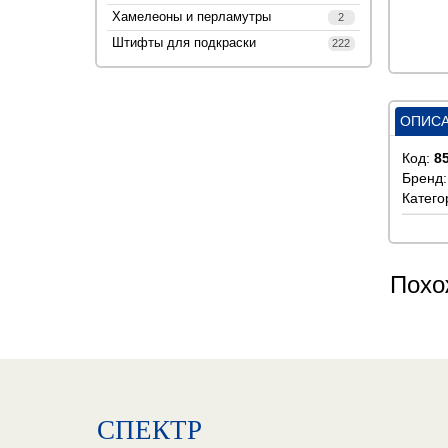
Хамелеоны и перламутры
2
Штифты для подкраски
222
ОПИС
Код:
8
Бренд
Катего
Похо
СПЕКТР