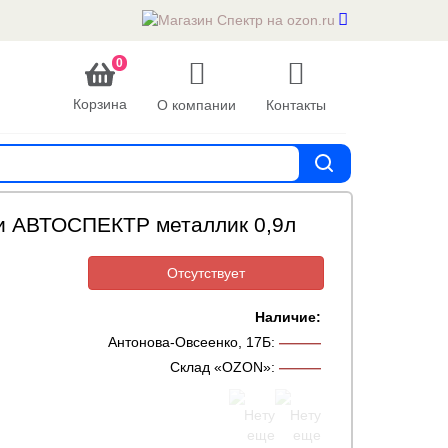
0
Корзина
О компании
Контакты
ли АВТОСПЕКТР металлик 0,9л
Отсутствует
Наличие:
Антонова-Овсеенко, 17Б
:
———
Склад «OZON»
:
———