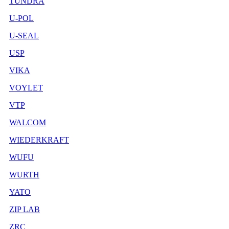
TUNDRA
U-POL
U-SEAL
USP
VIKA
VOYLET
VTP
WALCOM
WIEDERKRAFT
WUFU
WURTH
YATO
ZIP LAB
ZRC