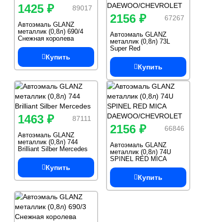
1425 ₽
89017
2156 ₽
67267
Автоэмаль GLANZ
металлик (0,8л) 690/4
Автоэмаль GLANZ
Снежная королева
металлик (0,8л) 73L
Super Red
DAEWOO/CHEVROLET
Купить
Купить
1463 ₽
87111
2156 ₽
66846
Автоэмаль GLANZ
металлик (0,8л) 744
Автоэмаль GLANZ
Brilliant Silber Mercedes
металлик (0,8л) 74U
SPINEL RED MICA
DAEWOO/CHEVROLET
Купить
Купить