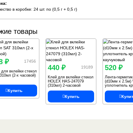
ка:
ество в коробке: 24 шт. по (0,5 г + 0,5 г)
жие товары
8 ₽
17456
440 ₽
520 ₽
19189
 для вклейки стекол
310мл (2-х часовой)
Клей для вклейки стекол
Лента-гермети
HOLEX HAS-247079
(d10мм х 2.5м
(310мл) 2-часовой
уплотнитель к
каучуковый
Купить
Купить
Купи