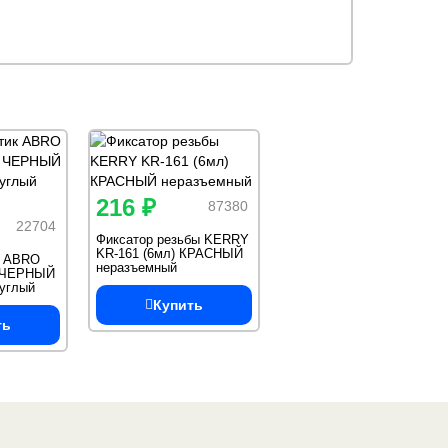
216 ₽
87380
22704
Фиксатор резьбы KERRY
KR-161 (6мл) КРАСНЫЙ
к ABRO
неразъемный
) ЧЕРНЫЙ
руглый
Купить
ть