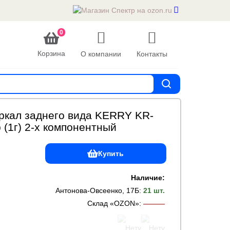
0
Корзина
О компании
Контакты
еркал заднего вида KERRY KR-
 (1г) 2-х компонентный
Купить
Наличие:
Антонова-Овсеенко, 17Б
:
21 шт.
Склад «OZON»
:
———