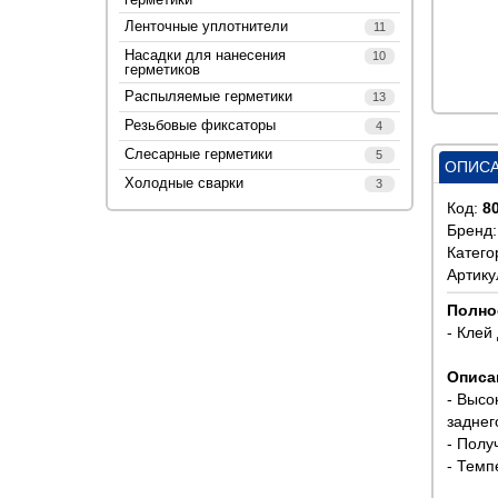
Ленточные уплотнители
11
Насадки для нанесения
10
герметиков
Распыляемые герметики
13
Резьбовые фиксаторы
4
Слесарные герметики
5
ОПИС
Холодные сварки
3
Код:
8
Бренд
Катего
Артику
Полно
- Клей
Описа
- Высо
заднег
- Полу
- Темп