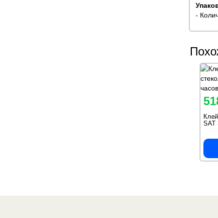
Упаков
- Колич
Похо
51
Клей
SAT 