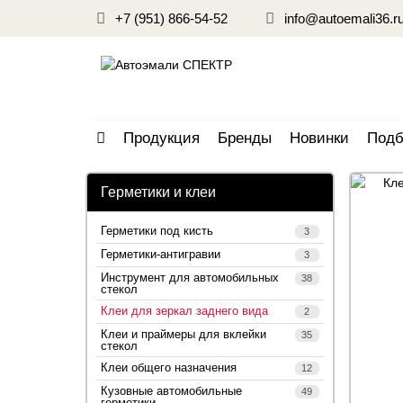
+7 (951) 866-54-52
info@autoemali36.r
Продукция
Бренды
Новинки
Подб
Герметики и клеи
Герметики под кисть
3
Герметики-антигравии
3
Инструмент для автомобильных
38
стекол
Клеи для зеркал заднего вида
2
Клеи и праймеры для вклейки
35
стекол
Клеи общего назначения
12
Кузовные автомобильные
49
герметики