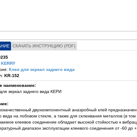
АНИЕ
СКАЧАТЬ ИНСТРУКЦИЮ (PDF)
0235
:
KERRY
рия:
Клеи для зеркал заднего вида
л:
KR-152
е наименование:
 для зеркал заднего вида КЕРИ
ние:
кокачественный двухкомпонентный анаэробный клей предназначен
о вида на лобовом стекле, а также для склеивания металлов (в том
чаемое клеевое соединение обладает высокой стойкостью к вибрац
ературный диапазон эксплуатации клеевого соединения от -60 до +