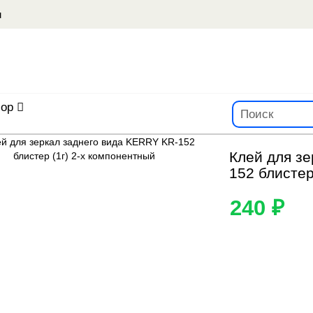
u
ор
Клей для з
152 блистер
240 ₽