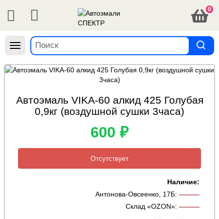
0
Навигация
Автоэмаль VIKA-60 алкид 425 Голубая
0,9кг (воздушной сушки 3часа)
600 ₽
Отсутствует
Наличие:
Антонова-Овсеенко, 17Б
:
———
Склад «OZON»
:
———