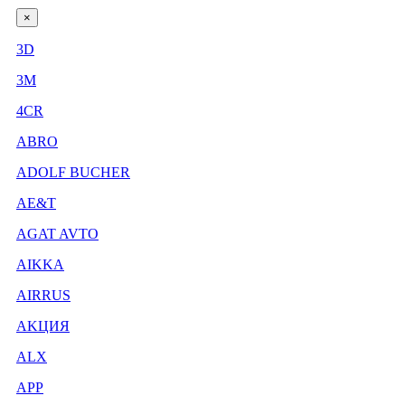
×
3D
3М
4CR
ABRO
ADOLF BUCHER
AE&T
AGAT AVTO
AIKKA
AIRRUS
AKЦИЯ
ALX
APP