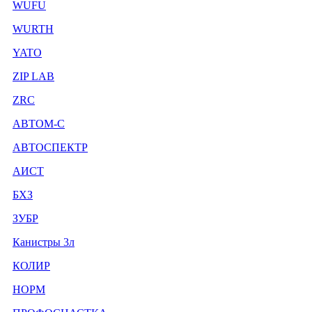
WUFU
WURTH
YATO
ZIP LAB
ZRC
АВТОМ-С
АВТОСПЕКТР
АИСТ
БХЗ
ЗУБР
Канистры 3л
КОЛИР
НОРМ