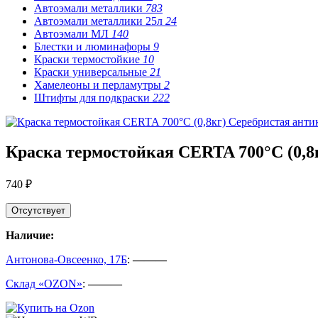
Автоэмали металлики
783
Автоэмали металлики 25л
24
Автоэмали МЛ
140
Блестки и люминафоры
9
Краски термостойкие
10
Краски универсальные
21
Хамелеоны и перламутры
2
Штифты для подкраски
222
Краска термостойкая CERTA 700°С (0,8
740 ₽
Отсутствует
Наличие:
Антонова-Овсеенко, 17Б
:
———
Склад «OZON»
:
———