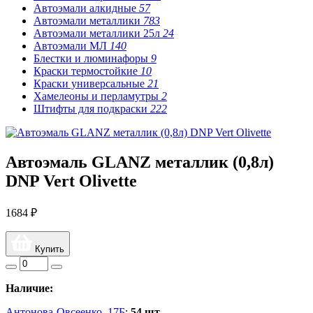
Автоэмали алкидные
57
Автоэмали металлики
783
Автоэмали металлики 25л
24
Автоэмали МЛ
140
Блестки и люминафоры
9
Краски термостойкие
10
Краски универсальные
21
Хамелеоны и перламутры
2
Штифты для подкраски
222
Автоэмаль GLANZ металлик (0,8л)
DNP Vert Olivette
1684 ₽
Купить
Наличие:
Антонова-Овсеенко, 17Б
:
54 шт.