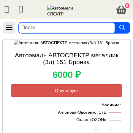
0
Навигация
Автоэмаль АВТОСПЕКТР металлик
(3л) 151 Бронза
6000 ₽
Отсутствует
Наличие:
Антонова-Овсеенко, 17Б
:
———
Склад «OZON»
:
———