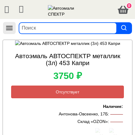
0
Навигация
Автоэмаль АВТОСПЕКТР металлик
(3л) 453 Капри
3750 ₽
Отсутствует
Наличие:
Антонова-Овсеенко, 17Б
:
———
Склад «OZON»
:
———