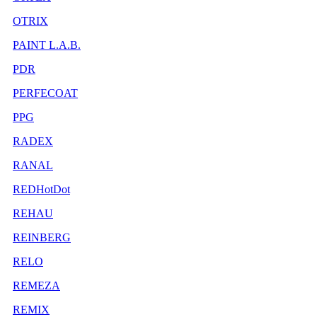
OTRIX
PAINT L.A.B.
PDR
PERFECOAT
PPG
RADEX
RANAL
REDHotDot
REHAU
REINBERG
RELO
REMEZA
REMIX