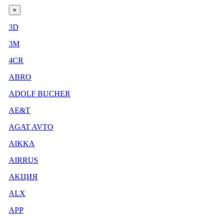
×
3D
3М
4CR
ABRO
ADOLF BUCHER
AE&T
AGAT AVTO
AIKKA
AIRRUS
AKЦИЯ
ALX
APP