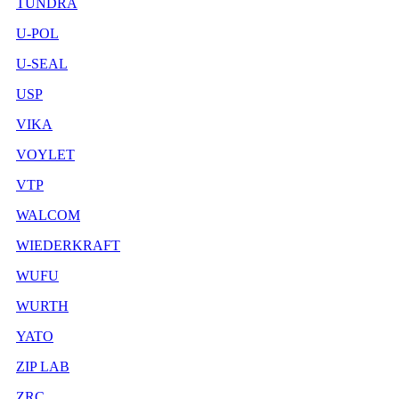
TUNDRA
U-POL
U-SEAL
USP
VIKA
VOYLET
VTP
WALCOM
WIEDERKRAFT
WUFU
WURTH
YATO
ZIP LAB
ZRC