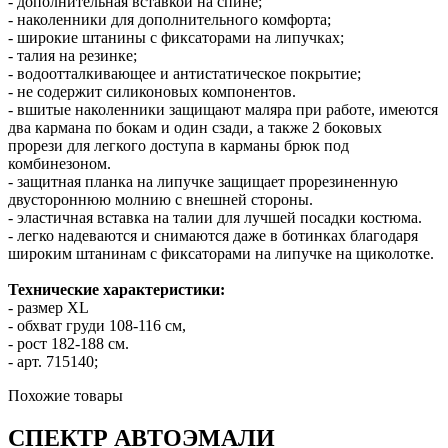
- дополнительная вставкой на спине;
- наколенники для дополнительного комфорта;
- широкие штанины с фиксаторами на липучках;
- талия на резинке;
- водоотталкивающее и антистатическое покрытие;
- не содержит силиконовых компонентов.
- вшитые наколенники защищают маляра при работе, имеются
два кармана по бокам и один сзади, а также 2 боковых
прорези для легкого доступа в карманы брюк под
комбинезоном.
- защитная планка на липучке защищает прорезиненную
двустороннюю молнию с внешней стороны.
- эластичная вставка на талии для лучшей посадки костюма.
- легко надеваются и снимаются даже в ботинках благодаря
широким штанинам с фиксаторами на липучке на щиколотке.
Технические характеристики:
- размер XL
- обхват груди 108-116 см,
- рост 182-188 см.
- арт. 715140;
Похожие товары
СПЕКТР
АВТОЭМАЛИ