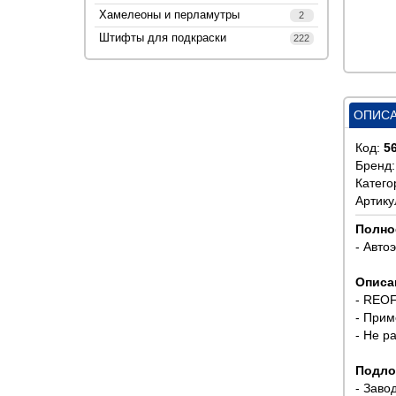
Хамелеоны и перламутры
2
Штифты для подкраски
222
ОПИС
Код:
5
Бренд
Катего
Артику
Полно
- Авто
Описа
- REOF
- Прим
- Не р
Подло
- Заво