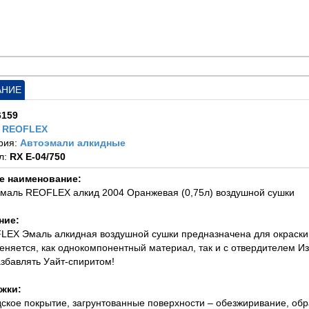
АНИЕ
6159
:
REOFLEX
рия:
Автоэмали алкидные
л:
RX E-04/750
е наименование:
эмаль REOFLEX алкид 2004 Оранжевая (0,75л) воздушной сушки
ние:
LEX Эмаль алкидная воздушной сушки предназначена для окраски 
еняется, как однокомпонентный материал, так и с отвердителем Из
азбавлять Уайт-спиритом!
жки:
дское покрытие, загрунтованные поверхности – обезжиривание, об