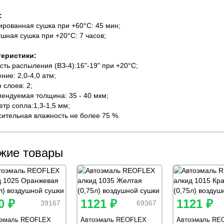
:
ированная сушка при +60°С: 45 мин;
ушная сушка при +20°С: 7 часов;
теристики:
ость распыления (ВЗ-4):16"-19" при +20°С;
ние: 2,0-4,0 атм;
 слоев: 2;
мендуемая толщина: 35 - 40 мкм;
етр сопла:1,3-1,5 мм;
сительная влажность не более 75 %.
жие товары
0 ₽
1121 ₽
1121 ₽
39167
69367
оэмаль REOFLEX
Автоэмаль REOFLEX
Автоэмаль RE