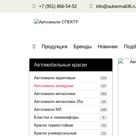
+7 (951) 866-54-52
info@autoemali36.r
Продукция
Бренды
Новинки
Подб
Автомобильные краски
Автоэмали акриловые
171
Автоэмали алкидные
57
Автоэмали металлики
783
Автоэмали металлики 25л
24
Автоэмали МЛ
140
Блестки и люминафоры
9
Краски термостойкие
10
Краски универсальные
21