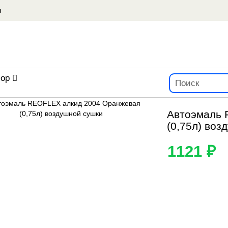
u
ор
Автоэмаль 
(0,75л) воз
1121 ₽