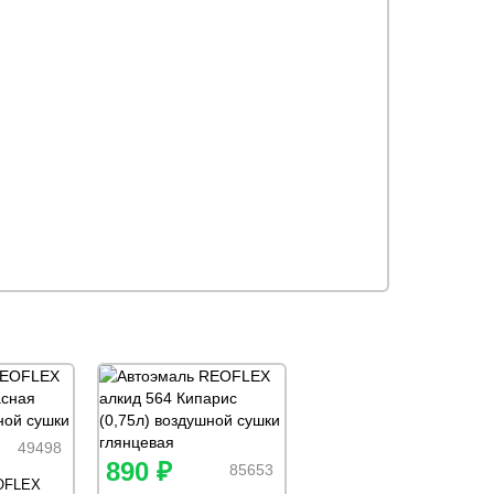
49498
890 ₽
85653
OFLEX