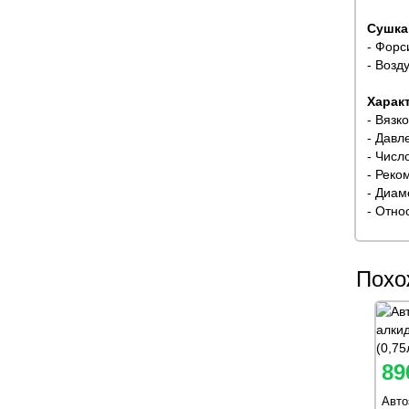
Сушка
- Форс
- Возд
Харак
- Вязк
- Давле
- Число
- Реко
- Диам
- Отно
Похо
89
Авт