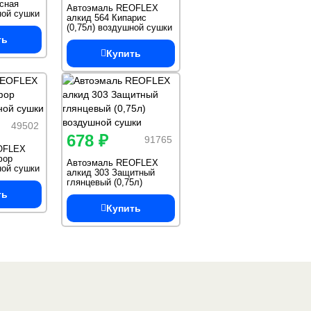
сная
Автоэмаль REOFLEX
ной сушки
алкид 564 Кипарис
(0,75л) воздушной сушки
глянцевая
ть
Купить
49502
678 ₽
91765
OFLEX
фор
Автоэмаль REOFLEX
ной сушки
алкид 303 Защитный
глянцевый (0,75л)
воздушной сушки
ть
Купить