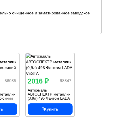
тельно очищенное и заматированное заводское
2016 ₽
56035
98347
Автоэмаль
еталлик
АВТОСПЕКТР металлик
о-синий
(0,9л) 496 Фантом LADA
VESTA
ть
Купить