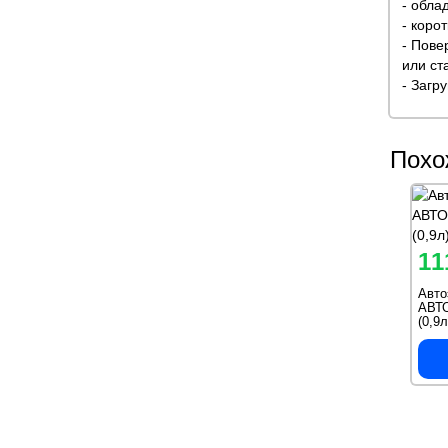
- обла
- коро
- Пове
или ст
- Загр
Похо
11
Авто
АВТ
(0,9