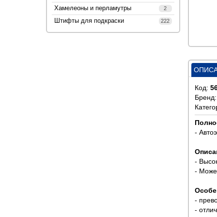
Хамелеоны и перламутры
2
Штифты для подкраски
222
ОПИС
Код:
5
Бренд
Катего
Полно
- Авто
Описа
- Высо
- Може
Особе
- прев
- отли