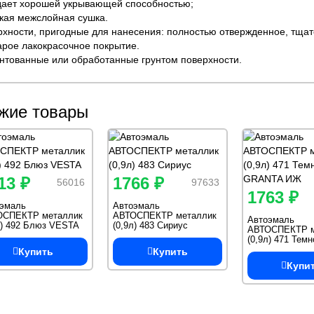
дает хорошей укрывающей способностью;
ткая межслойная сушка.
рхности, пригодные для нанесения: полностью отвержденное, тща
арое лакокрасочное покрытие.
унтованные или обработанные грунтом поверхности.
жие товары
13 ₽
1766 ₽
56016
97633
1763 ₽
эмаль
Автоэмаль
ОСПЕКТР металлик
АВТОСПЕКТР металлик
Автоэмаль
л) 492 Блюз VESTA
(0,9л) 483 Сириус
АВТОСПЕКТР м
(0,9л) 471 Темн
GRANTA ИЖ
Купить
Купить
Купи