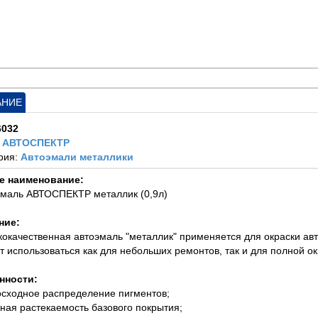
АНИЕ
6032
:
АВТОСПЕКТР
рия:
Автоэмали металлики
е наименование:
эмаль АВТОСПЕКТР металлик (0,9л)
ние:
кокачественная автоэмаль "металлик" применяется для окраски ав
т использоваться как для небольших ремонтов, так и для полной ок
нности:
осходное распределение пигментов;
чная растекаемость базового покрытия;