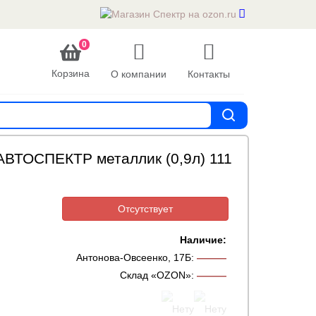
0
Корзина
О компании
Контакты
АВТОСПЕКТР металлик (0,9л) 111
Отсутствует
Наличие:
Антонова-Овсеенко, 17Б
:
———
Склад «OZON»
:
———