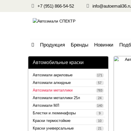
+7 (951) 866-54-52
info@autoemali36.r
Продукция
Бренды
Новинки
Подб
Автомобильные краски
Автоэмали акриловые
171
Автоэмали алкидные
57
Автоэмали металлики
783
Автоэмали металлики 25л
24
Автоэмали МЛ
140
Блестки и люминафоры
9
Краски термостойкие
10
Краски универсальные
21