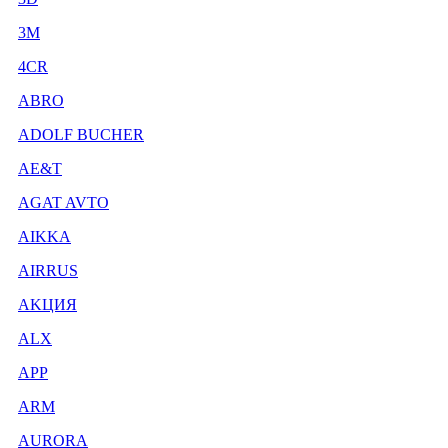
3М
4CR
ABRO
ADOLF BUCHER
AE&T
AGAT AVTO
AIKKA
AIRRUS
AKЦИЯ
ALX
APP
ARM
AURORA