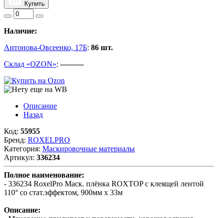
Купить
Наличие:
Антонова-Овсеенко, 17Б
:
86 шт.
Склад «OZON»
:
———
Описание
Назад
Код:
55955
Бренд:
ROXELPRO
Категория:
Маскировочные материалы
Артикул:
336234
Полное наименование:
- 336234 RoxelPro Маск. плёнка ROXTOP с клеящей лентой
110° со стат.эффектом, 900мм х 33м
Описание: