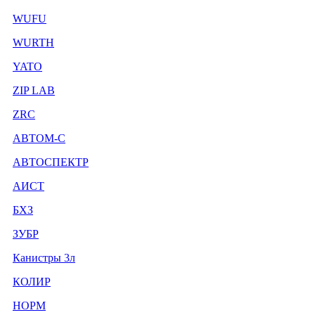
WUFU
WURTH
YATO
ZIP LAB
ZRC
АВТОМ-С
АВТОСПЕКТР
АИСТ
БХЗ
ЗУБР
Канистры 3л
КОЛИР
НОРМ