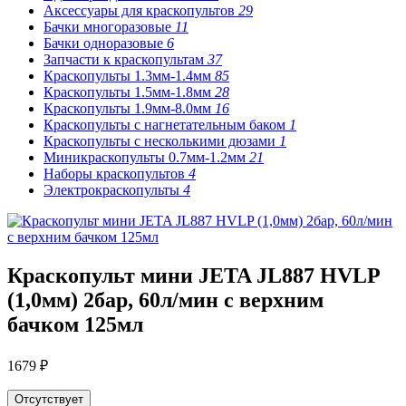
Аксессуары для краскопультов
29
Бачки многоразовые
11
Бачки одноразовые
6
Запчасти к краскопультам
37
Краскопульты 1.3мм-1.4мм
85
Краскопульты 1.5мм-1.8мм
28
Краскопульты 1.9мм-8.0мм
16
Краскопульты с нагнетательным баком
1
Краскопульты с несколькими дюзами
1
Миникраскопульты 0.7мм-1.2мм
21
Наборы краскопультов
4
Электрокраскопульты
4
Краскопульт мини JETA JL887 HVLP
(1,0мм) 2бар, 60л/мин с верхним
бачком 125мл
1679 ₽
Отсутствует