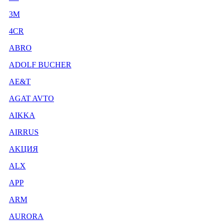
3М
4CR
ABRO
ADOLF BUCHER
AE&T
AGAT AVTO
AIKKA
AIRRUS
AKЦИЯ
ALX
APP
ARM
AURORA