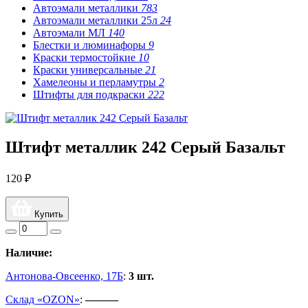
Автоэмали металлики
783
Автоэмали металлики 25л
24
Автоэмали МЛ
140
Блестки и люминафоры
9
Краски термостойкие
10
Краски универсальные
21
Хамелеоны и перламутры
2
Штифты для подкраски
222
Штифт металлик 242 Серый Базальт
120 ₽
Купить
Наличие:
Антонова-Овсеенко, 17Б
:
3 шт.
Склад «OZON»
:
———