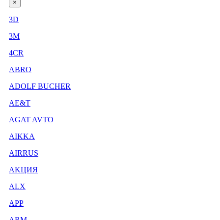
×
3D
3М
4CR
ABRO
ADOLF BUCHER
AE&T
AGAT AVTO
AIKKA
AIRRUS
AKЦИЯ
ALX
APP
ARM