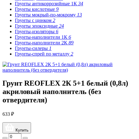
Грунты антикоррозийные 1К
34
Грунты кислотные
9
Грунты мокрый-по-мокрому
13
Грунты с цинком
2
Грунты эпоксидные
24
Грунты-изоляторы
6
Грунты-наполнители 1К
6
Грунты-наполнители 2К
89
Грунты-силеры
1
Грунты-спрей по металлу
2
Грунт REOFLEX 2К 5+1 белый (0,8л)
акриловый наполнитель (без
отвердителя)
633 ₽
Купить