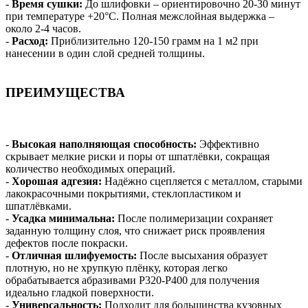
-
Время сушки:
До шлифовки – ориентировочно 20-30 минут
при температуре +20°C. Полная межслойная выдержка –
около 2-4 часов.
-
Расход:
Приблизительно 120-150 грамм на 1 м2 при
нанесении в один слой средней толщины.
ПРЕИМУЩЕСТВА
-
Высокая наполняющая способность:
Эффективно
скрывает мелкие риски и поры от шпатлёвки, сокращая
количество необходимых операций.
-
Хорошая адгезия:
Надёжно сцепляется с металлом, старыми
лакокрасочными покрытиями, стеклопластиком и
шпатлёвками.
-
Усадка минимальна:
После полимеризации сохраняет
заданную толщину слоя, что снижает риск проявления
дефектов после покраски.
-
Отличная шлифуемость:
После высыхания образует
плотную, но не хрупкую плёнку, которая легко
обрабатывается абразивами P320-P400 для получения
идеально гладкой поверхности.
-
Универсальность:
Подходит для большинства кузовных