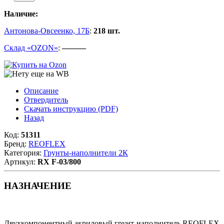
Наличие:
Антонова-Овсеенко, 17Б
:
218 шт.
Склад «OZON»
:
———
Описание
Отвердитель
Скачать инструкцию (PDF)
Назад
Код:
51311
Бренд:
REOFLEX
Категория:
Грунты-наполнители 2К
Артикул:
RX F-03/800
НАЗНАЧЕНИЕ
Двухкомпонентный акриловый грунт-наполнитель REOFLEX