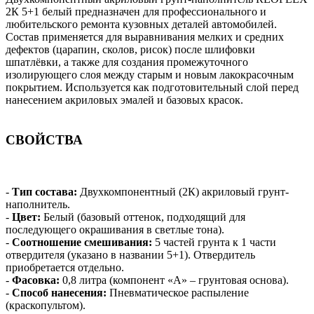
2К 5+1 белый предназначен для профессионального и
любительского ремонта кузовных деталей автомобилей.
Состав применяется для выравнивания мелких и средних
дефектов (царапин, сколов, рисок) после шлифовки
шпатлёвки, а также для создания промежуточного
изолирующего слоя между старым и новым лакокрасочным
покрытием. Используется как подготовительный слой перед
нанесением акриловых эмалей и базовых красок.
СВОЙСТВА
-
Тип состава:
Двухкомпонентный (2К) акриловый грунт-
наполнитель.
-
Цвет:
Белый (базовый оттенок, подходящий для
последующего окрашивания в светлые тона).
-
Соотношение смешивания:
5 частей грунта к 1 части
отвердителя (указано в названии 5+1). Отвердитель
приобретается отдельно.
-
Фасовка:
0,8 литра (компонент «А» – грунтовая основа).
-
Способ нанесения:
Пневматическое распыление
(краскопультом).